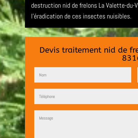
destruction nid de frelons La Valette-du
l’éradication de ces insectes nuisibles.
Devis traitement nid de f
831