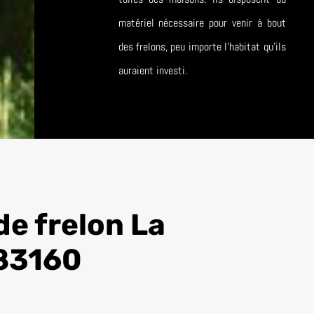
matériel nécessaire pour venir à bout
des frelons, peu importe l’habitat qu’ils
auraient investi.
de frelon La
 83160