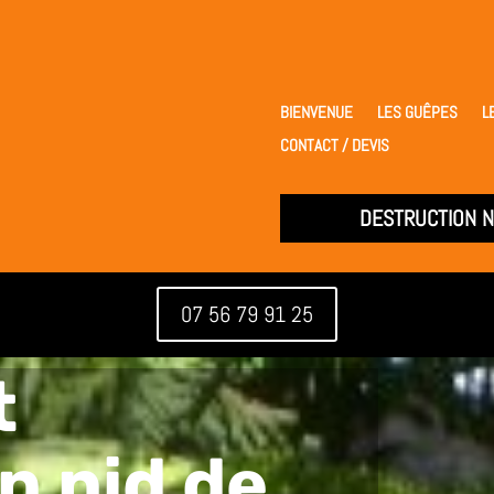
BIENVENUE
LES GUÊPES
L
CONTACT / DEVIS
DESTRUCTION N
07 56 79 91 25
t
n nid de