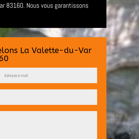
-Var 83160. Nous vous garantissons
relons La Valette-du-Var
60