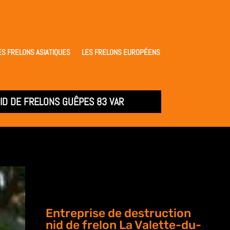
ES FRELONS ASIATIQUES
LES FRELONS EUROPÉENS
ID DE FRELONS GUÊPES 83 VAR
Entreprise de destruction
nid de frelon La Valette-du-