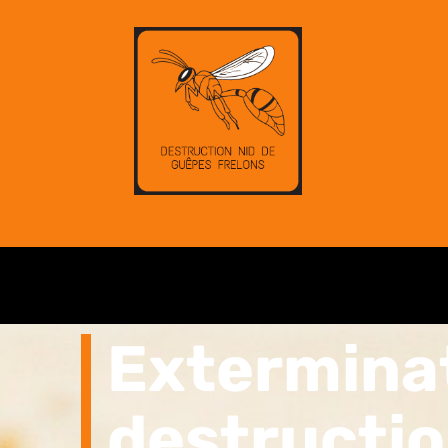
Extermina
destructio