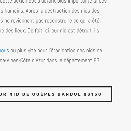
e. Cette action est d’autant plus importante si ces
es humains. Après la destruction des nids des
ils ne reviennent pas reconstruire ce qui a été
des lieux. De fait, si leur nid est détruit, ils
nous
au plus vite pour l’éradication des nids de
ce-Alpes-Côte d’​Azur dans le département 83
R NID DE GUÊPES BANDOL 83150