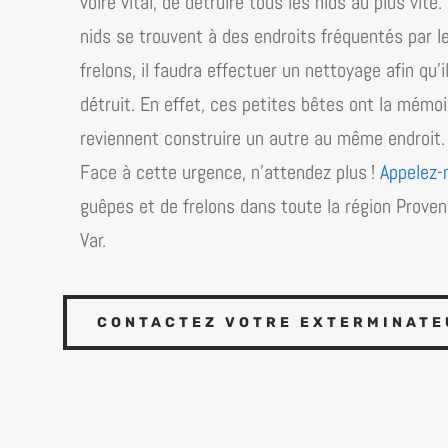
voire vital, de détruire tous les nids au plus vit
nids se trouvent à des endroits fréquentés par l
frelons, il faudra effectuer un nettoyage afin qu’
détruit. En effet, ces petites bêtes ont la mémoire 
reviennent construire un autre au même endroit.
Face à cette urgence, n’attendez plus !
Appelez-
guêpes et de frelons dans toute la région
Proven
Var
.
CONTACTEZ VOTRE EXTERMINATEU