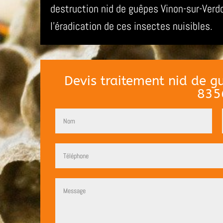
destruction nid de guêpes Vinon-sur-Ver
l’éradication de ces insectes nuisibles.
Devis traitement nid de 
835