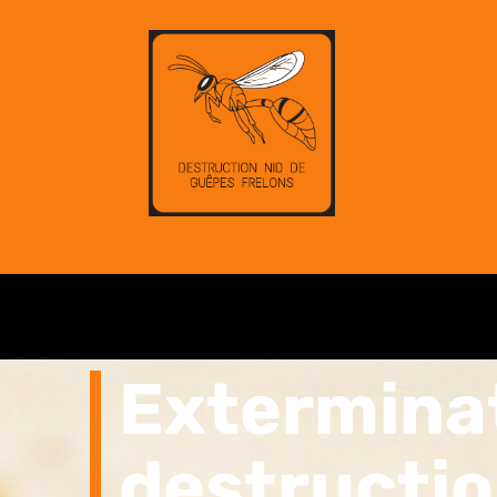
Extermina
destructio