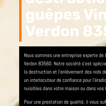
guêpes Vi
Verdon 83
Nous sommes une entreprise experte de la
Verdon 83560. Notre société s’est spécia
la destruction et l’enlèvement des nids 
un interlocuteur de confiance pour l’éradi
nuisibles dans votre maison ou dans vos 
Pour une prestation de qualité, il vous su