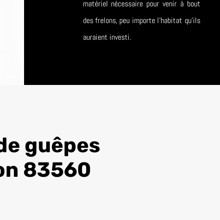
matériel nécessaire pour venir à bout
des frelons, peu importe l’habitat qu’ils
auraient investi.
 de guêpes
on 83560