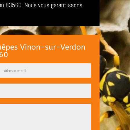
don 83560. Nous vous garantissons
guêpes Vinon-sur-Verdon
60