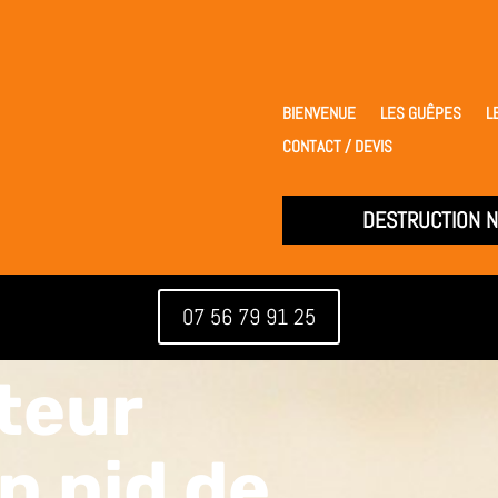
BIENVENUE
LES GUÊPES
L
CONTACT / DEVIS
DESTRUCTION N
07 56 79 91 25
teur
n nid de