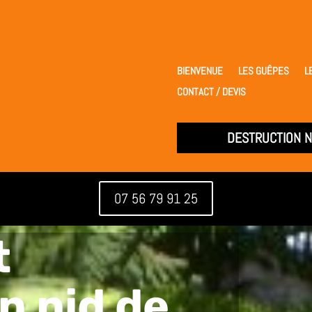
BIENVENUE
LES GUÊPES
L
CONTACT / DEVIS
DESTRUCTION N
07 56 79 91 25
t
n nid de