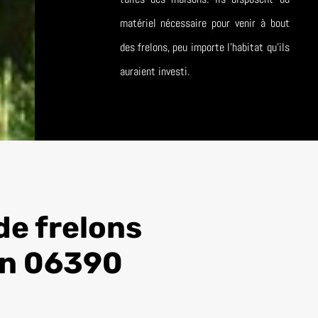
matériel nécessaire pour venir à bout
des frelons, peu importe l’habitat qu’ils
auraient investi.
de frelons
un 06390