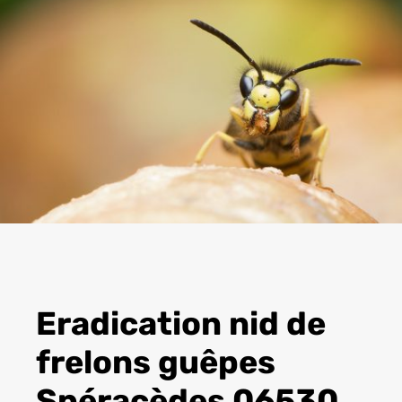
Eradication nid de
frelons guêpes
Spéracèdes 06530