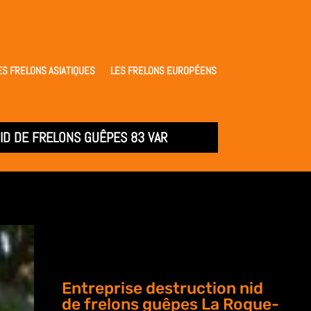
ES FRELONS ASIATIQUES
LES FRELONS EUROPÉENS
ID DE FRELONS GUÊPES 83 VAR
Entreprise destruction nid
de frelons guêpes La Roque-