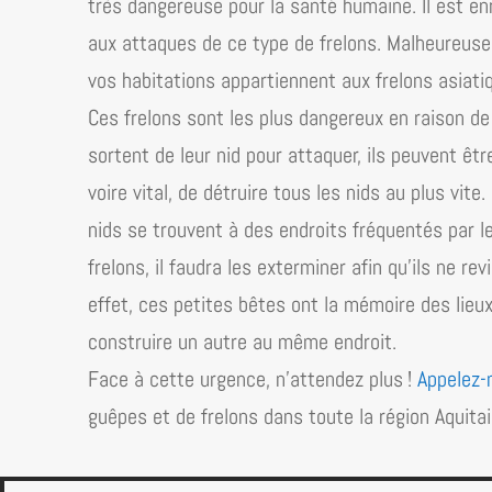
très dangereuse pour la santé humaine. Il est 
aux attaques de ce type de frelons. Malheureusem
vos habitations appartiennent aux frelons asiati
Ces frelons sont les plus dangereux en raison de l
sortent de leur nid pour attaquer, ils peuvent êtr
voire vital, de détruire tous les nids au plus vit
nids se trouvent à des endroits fréquentés par l
frelons, il faudra les exterminer afin qu’ils ne re
effet, ces petites bêtes ont la mémoire des lieux. 
construire un autre au même endroit.
Face à cette urgence, n’attendez plus !
Appelez-
guêpes et de frelons dans toute la région
Aquita