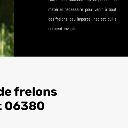
matériel nécessaire pour venir à bout
des frelons, peu importe l’habitat qu’ils
auraient investi.
de frelons
t 06380