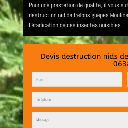
Pour une prestation de qualité, il vous su
destruction nid de frelons guêpes Mouli
l’éradication de ces insectes nuisibles.
Devis destruction nids d
063