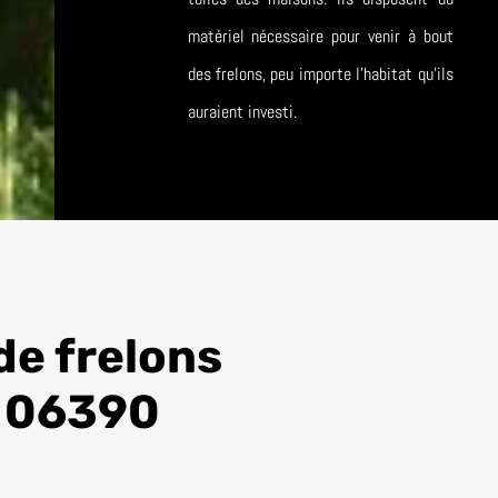
matériel nécessaire pour venir à bout
des frelons, peu importe l’habitat qu’ils
auraient investi.
de frelons
 06390