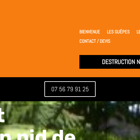
BIENVENUE
LES GUÊPES
L
CONTACT / DEVIS
DESTRUCTION N
07 56 79 91 25
t
n nid de